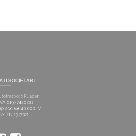
ATI SOCIETARI
utotrasporti Ruaben
.IVA 01977420221
p sociale 40.000 I.V
EA: TN 191708