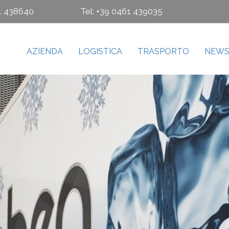
61 438640
Tel: +39 0461 439035
AZIENDA
LOGISTICA
TRASPORTO
NEW