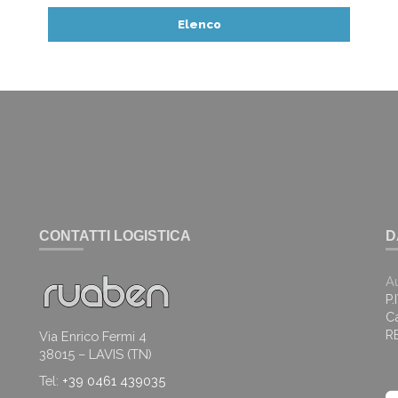
Elenco
CONTATTI LOGISTICA
D
A
P
Ca
R
Via Enrico Fermi 4
38015 – LAVIS (TN)
Tel:
+39 0461 439035