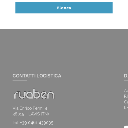
Elenco
CONTATTI LOGISTICA
D
A
P
Ca
R
Via Enrico Fermi 4
38015 – LAVIS (TN)
Tel:
+39 0461 439035