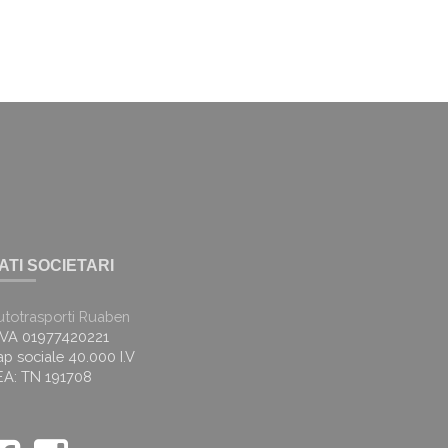
ATI SOCIETARI
utotrasporti Ruaben
.IVA 01977420221
p sociale 40.000 I.V
EA: TN 191708