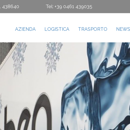
61 438640
Tel: +39 0461 439035
AZIENDA
LOGISTICA
TRASPORTO
NEW